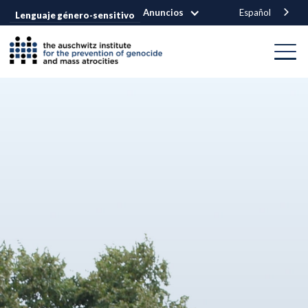
Anuncios
Español
Lenguaje género-sensitivo