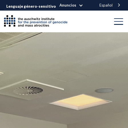
Anuncios
Español
Lenguaje género-sensitivo