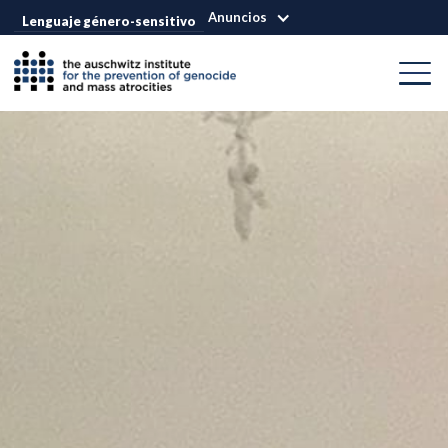
Anuncios
Lenguaje género-sensitivo